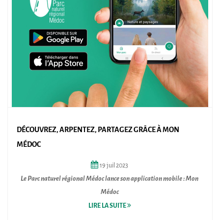
DÉCOUVREZ, ARPENTEZ, PARTAGEZ GRÂCE À MON
MÉDOC
19
juil
2023
Le Parc naturel régional Médoc lance son application mobile : Mon
Médoc
LIRE LA SUITE